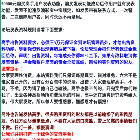
50000元购买高手用户发表功能，购买发表功能成功后你用户就有发表
功能，发表不能违反澳彩宝中宝规定，如发表带有联系方式，一次警
告，二次删除用户名，同时永远不再录用。
论坛发表资料规则请看下面要求:
高手出售资料要求，必须压5万元保证金到论坛管理员处，才给出售资
料功能，等到你资料出现连错后被下架，论坛管理会把你所有保证金退
回给你。声明：出售资料，每笔成交你得80%金币。如果有改料取消你
发表资格。押金和账户里面的资金全部冻结，赔偿购买你资料的彩友。
温馨提示 ：
大家要理性消费，本站资料我们只保证每期真实，错对难免，六合不是
谁家自己开的，没有百分百包中的说法。出错了大家要理解高手，不
骂，不喷，因为错了他自己也输钱。高手也很辛苦的，开完奖后你们赚
钱了，出去各种高档场所消费玩乐的时候，高手还在通宵研究资料给大
家，带大家发财。所以做人要懂感恩，懂感恩才有福报！
另外也告诫发帖高手，很多购买资料的彩友都是以前输惨了的彩民朋
友，价钱方面尽量定低点，不要在人家伤口撒盐，雪上加霜的事情我们
不做。日行一善，福报满满！
让我们共同打造一个绿色的交流平台！