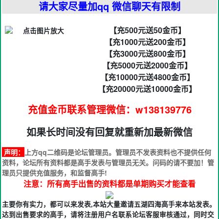
请大家尽量加qq 微信聊天有限制
【充500元送50金币】
【充1000元送200金币】
【充3000元送800金币】
【充5000元送2000金币】
【充10000元送4800金币】
【充20000元送10000金币】
充值金币联系管理微信
：w138139776
如果长时间没有回复就重新加最新微信
声明：
上方qq二维码是论坛管理员。管理员不发表资料也不提供任何
资料，论坛所有资料都是高手发表与管理员无关。问码的请不要加！管
理员只提供充值服务，和监督高手!
注意：所有高手出售的资料都是单期购买才能查看
主要你有实力，都可以来发表,本站大量邀请五湖四海高手来本站发表。
达到出售要求的高手，请将注册用户名联系论坛客服审核通过，同时交