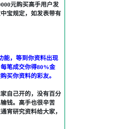
000元购买高手用户发
宝中宝规定，如发表带有
功能，等到你资料出现
每笔成交你得80%金
偿购买你资料的彩友。
谁家自己开的，没有百分
也输钱。高手也很辛苦
在通宵研究资料给大家，