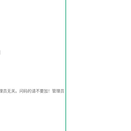
】
】
】
理员无关。问码的请不要加！管理员