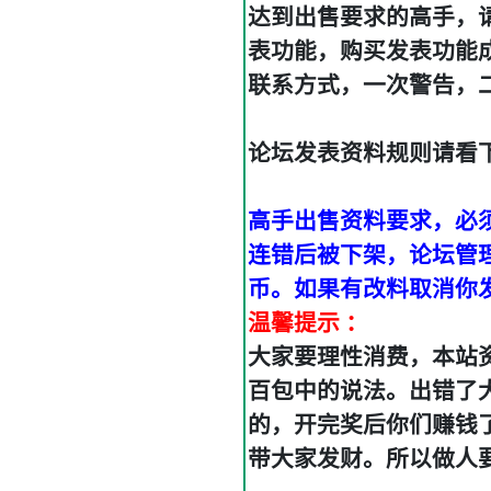
达到出售要求的高手，请
表功能，购买发表功能
联系方式，一次警告，
论坛发表资料规则请看
高手出售资料要求，必
连错后被下架，论坛管
币。如果有改料取消你
温馨提示 ：
大家要理性消费，本站
百包中的说法。出错了
的，开完奖后你们赚钱
带大家发财。所以做人