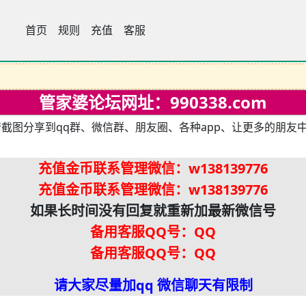
首页
管家婆566298com
规则
充值
客服
管家婆论坛网址：990338.com
截图分享到qq群、微信群、朋友圈、各种app、让更多的朋友
充值金币联系管理微信
：w138139776
充值金币联系管理微信
：w138139776
如果长时间没有回复就重新加最新微信号
备用客服QQ号：QQ
备用客服QQ号：QQ
请大家尽量加qq 微信聊天有限制