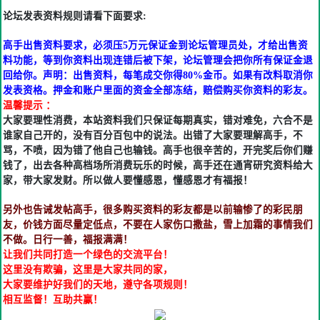
论坛发表资料规则请看下面要求:
高手出售资料要求，必须压5万元保证金到论坛管理员处，才给出售资
料功能，等到你资料出现连错后被下架，论坛管理会把你所有保证金退
回给你。声明：出售资料，每笔成交你得80%金币。如果有改料取消你
发表资格。押金和账户里面的资金全部冻结，赔偿购买你资料的彩友。
温馨提示 ：
大家要理性消费，本站资料我们只保证每期真实，错对难免，六合不是
谁家自己开的，没有百分百包中的说法。出错了大家要理解高手，不
骂，不喷，因为错了他自己也输钱。高手也很辛苦的，开完奖后你们赚
钱了，出去各种高档场所消费玩乐的时候，高手还在通宵研究资料给大
家，带大家发财。所以做人要懂感恩，懂感恩才有福报！
另外也告诫发帖高手，很多购买资料的彩友都是以前输惨了的彩民朋
友，价钱方面尽量定低点，不要在人家伤口撒盐，雪上加霜的事情我们
不做。日行一善，福报满满！
让我们共同打造一个绿色的交流平台！
这里没有欺骗，这里是大家共同的家，
大家要维护好我们的天地，遵守各项规则！
相互监督！互助共赢！