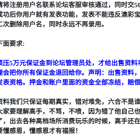
将注册用户名联系论坛客服审核通过，同时交50
成功后你用户就有发表功能，发表不能违反澳彩
二次删除用户名，同时永远不再录用。
下面要求:
须压5万元保证金到论坛管理员处，才给出售资料
理会把你所有保证金退回给你。声明：出售资料，
发表资格。押金和账户里面的资金全部冻结，赔
资料我们只保证每期真实，错对难免，六合不是
大家要理解高手，不骂，不喷，因为错了他自己
了，出去各种高档场所消费玩乐的时候，高手还
要懂感恩，懂感恩才有福报！