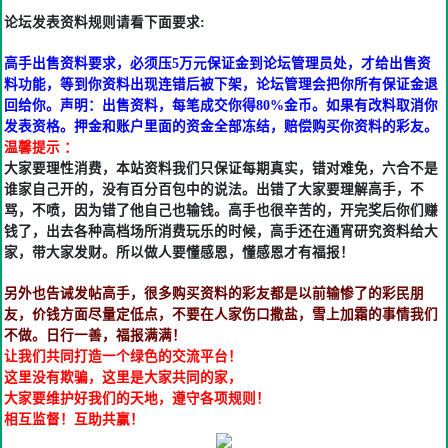
论坛发表资料规则请看下面要求:
高手出售资料要求，必须压5万元保证金到论坛管理员处，才给出售资
料功能，等到你资料出现连错后被下架，论坛管理会把你所有保证金退
回给你。声明：出售资料，每笔成交你得80%金币。如果有改料取消你
发表资格。押金和账户里面的资金全部冻结，赔偿购买你资料的彩友。
温馨提示 ：
大家要理性消费，本站资料我们只保证每期真实，错对难免，六合不是
谁家自己开的，没有百分百包中的说法。出错了大家要理解高手，不
骂，不喷，因为错了他自己也输钱。高手也很辛苦的，开完奖后你们赚
钱了，出去各种高档场所消费玩乐的时候，高手还在通宵研究资料给大
家，带大家发财。所以做人要懂感恩，懂感恩才有福报！
另外也告诫发帖高手，很多购买资料的彩友都是以前输惨了的彩民朋
友，价钱方面尽量定低点，不要在人家伤口撒盐，雪上加霜的事情我们
不做。日行一善，福报满满！
让我们共同打造一个绿色的交流平台！
这里没有欺骗，这里是大家共同的家，
大家要维护好我们的天地，遵守各项规则！
相互监督！互助共赢！