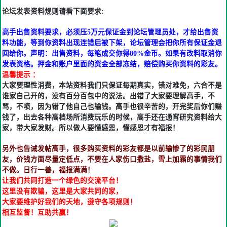
论坛发表资料规则请看下面要求:
高手出售资料要求，必须压5万元保证金到论坛管理员处，才给出售资
料功能，等到你资料出现连错后被下架，论坛管理会把你所有保证金退
回给你。声明：出售资料，每笔成交你得80%金币。如果有改料取消你
发表资格。押金和账户里面的资金全部冻结，赔偿购买你资料的彩友。
温馨提示 ：
大家要理性消费，本站资料我们只保证每期真实，错对难免，六合不是
谁家自己开的，没有百分百包中的说法。出错了大家要理解高手，不
骂，不喷，因为错了他自己也输钱。高手也很辛苦的，开完奖后你们赚
钱了，出去各种高档场所消费玩乐的时候，高手还在通宵研究资料给大
家，带大家发财。所以做人要懂感恩，懂感恩才有福报！
另外也告诫发帖高手，很多购买资料的彩友都是以前输惨了的彩民朋
友，价钱方面尽量定低点，不要在人家伤口撒盐，雪上加霜的事情我们
不做。日行一善，福报满满！
让我们共同打造一个绿色的交流平台！
这里没有欺骗，这里是大家共同的家，
大家要维护好我们的天地，遵守各项规则！
相互监督！互助共赢！