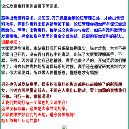
论坛发表资料规则请看下面要求:
高手出售资料要求，必须压5万元保证金到论坛管理员处，才给出售资
料功能，等到你资料出现连错后被下架，论坛管理会把你所有保证金退
回给你。声明：出售资料，每笔成交你得80%金币。如果有改料取消你
发表资格。押金和账户里面的资金全部冻结，赔偿购买你资料的彩友。
温馨提示 ：
大家要理性消费，本站资料我们只保证每期真实，错对难免，六合不是
谁家自己开的，没有百分百包中的说法。出错了大家要理解高手，不
骂，不喷，因为错了他自己也输钱。高手也很辛苦的，开完奖后你们赚
钱了，出去各种高档场所消费玩乐的时候，高手还在通宵研究资料给大
家，带大家发财。所以做人要懂感恩，懂感恩才有福报！
另外也告诫发帖高手，很多购买资料的彩友都是以前输惨了的彩民朋
友，价钱方面尽量定低点，不要在人家伤口撒盐，雪上加霜的事情我们
不做。日行一善，福报满满！
让我们共同打造一个绿色的交流平台！
这里没有欺骗，这里是大家共同的家，
大家要维护好我们的天地，遵守各项规则！
相互监督！互助共赢！