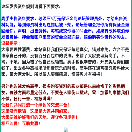
论坛发表资料规则请看下面要求:
高手出售资料要求，必须压5万元保证金到论坛管理员处，才给出售资
料功能，等到你资料出现连错后被下架，论坛管理会把你所有保证金退
回给你。声明：出售资料，每笔成交你得80%金币。如果有改料取消你
发表资格。押金和账户里面的资金全部冻结，赔偿购买你资料的彩友。
温馨提示 ：
大家要理性消费，本站资料我们只保证每期真实，错对难免，六合不是
谁家自己开的，没有百分百包中的说法。出错了大家要理解高手，不
骂，不喷，因为错了他自己也输钱。高手也很辛苦的，开完奖后你们赚
钱了，出去各种高档场所消费玩乐的时候，高手还在通宵研究资料给大
家，带大家发财。所以做人要懂感恩，懂感恩才有福报！
另外也告诫发帖高手，很多购买资料的彩友都是以前输惨了的彩民朋
友，价钱方面尽量定低点，不要在人家伤口撒盐，雪上加霜的事情我们
不做。日行一善，福报满满！
让我们共同打造一个绿色的交流平台！
这里没有欺骗，这里是大家共同的家，
大家要维护好我们的天地，遵守各项规则！
相互监督！互助共赢！