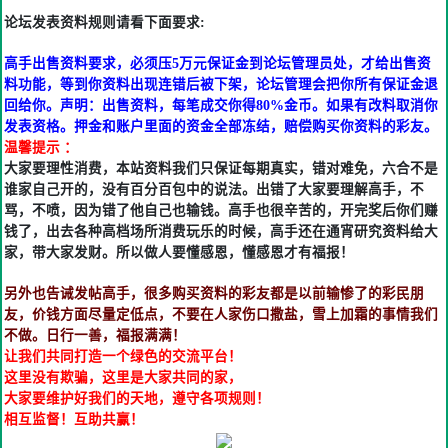
论坛发表资料规则请看下面要求:
高手出售资料要求，必须压5万元保证金到论坛管理员处，才给出售资
料功能，等到你资料出现连错后被下架，论坛管理会把你所有保证金退
回给你。声明：出售资料，每笔成交你得80%金币。如果有改料取消你
发表资格。押金和账户里面的资金全部冻结，赔偿购买你资料的彩友。
温馨提示 ：
大家要理性消费，本站资料我们只保证每期真实，错对难免，六合不是
谁家自己开的，没有百分百包中的说法。出错了大家要理解高手，不
骂，不喷，因为错了他自己也输钱。高手也很辛苦的，开完奖后你们赚
钱了，出去各种高档场所消费玩乐的时候，高手还在通宵研究资料给大
家，带大家发财。所以做人要懂感恩，懂感恩才有福报！
另外也告诫发帖高手，很多购买资料的彩友都是以前输惨了的彩民朋
友，价钱方面尽量定低点，不要在人家伤口撒盐，雪上加霜的事情我们
不做。日行一善，福报满满！
让我们共同打造一个绿色的交流平台！
这里没有欺骗，这里是大家共同的家，
大家要维护好我们的天地，遵守各项规则！
相互监督！互助共赢！